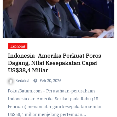
Ekonomi
Indonesia–Amerika Perkuat Poros
Dagang, Nilai Kesepakatan Capai
US$38,4 Miliar
Redaksi
Feb 20, 2026
FokusBatam.com – Perusahaan-perusahaan
Indonesia dan Amerika Serikat pada Rabu (18
Februari) menandatangani kesepakatan senilai
US$38,4 miliar menjelang pertemuan…