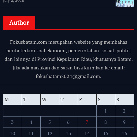
July 8, 2026
Author
Fokusbatam.com merupakan website yang membahas
berita terkini soal ekonomi, pemerintahan, sosial, politik
dan lainnya di Provinsi Kepulauan Riau, khususnya Batam.
Jika ada masukan dan saran bisa kirimkan ke email:
fokusbatam2024@gmail.com.
M
T
W
T
F
S
S
1
2
3
4
5
6
7
8
9
10
11
12
13
14
15
16