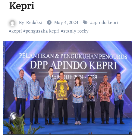
Kepri
By
Redaksi
May 4, 2024
#
apindo kepri
#
kepri
#
pengusaha kepri
#
stanly rocky