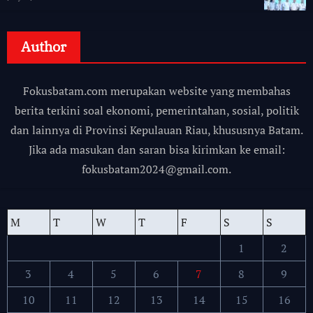
Author
Fokusbatam.com merupakan website yang membahas
berita terkini soal ekonomi, pemerintahan, sosial, politik
dan lainnya di Provinsi Kepulauan Riau, khususnya Batam.
Jika ada masukan dan saran bisa kirimkan ke email:
fokusbatam2024@gmail.com.
M
T
W
T
F
S
S
1
2
3
4
5
6
7
8
9
10
11
12
13
14
15
16