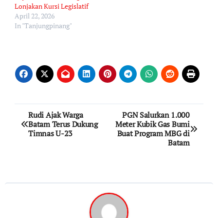
Lonjakan Kursi Legislatif
April 22, 2026
In "Tanjungpinang"
Post
Rudi Ajak Warga
PGN Salurkan 1.000
Batam Terus Dukung
Meter Kubik Gas Bumi
navigation
Timnas U-23
Buat Program MBG di
Batam