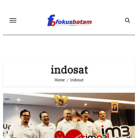
Skip
to
content
indosat
Home
indosat