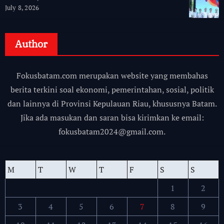
July 8, 2026
Author
Fokusbatam.com merupakan website yang membahas
berita terkini soal ekonomi, pemerintahan, sosial, politik
dan lainnya di Provinsi Kepulauan Riau, khususnya Batam.
Jika ada masukan dan saran bisa kirimkan ke email:
fokusbatam2024@gmail.com.
M
T
W
T
F
S
S
1
2
3
4
5
6
7
8
9