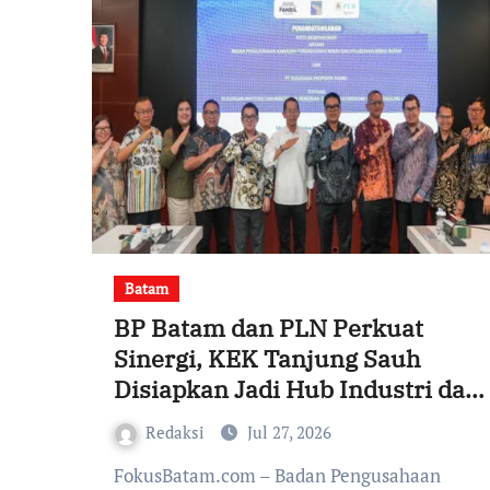
Batam
BP Batam dan PLN Perkuat
Sinergi, KEK Tanjung Sauh
Disiapkan Jadi Hub Industri dan
Energi Baru
Redaksi
Jul 27, 2026
FokusBatam.com – Badan Pengusahaan