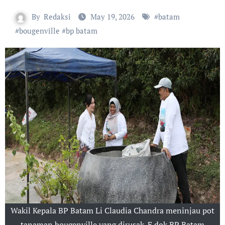
By
Redaksi
May 19, 2026
#
batam
#
bougenville
#
bp batam
Wakil Kepala BP Batam Li Claudia Chandra meninjau pot
tanaman bougenville yang dirusak. F dok BP Batam