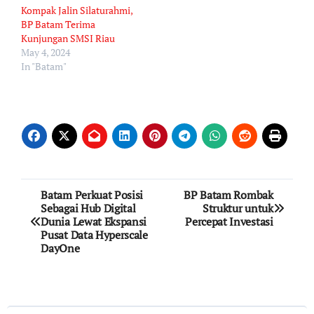
Kompak Jalin Silaturahmi,
BP Batam Terima
Kunjungan SMSI Riau
May 4, 2024
In "Batam"
Post
Batam Perkuat Posisi
BP Batam Rombak
Sebagai Hub Digital
Struktur untuk
navigation
Dunia Lewat Ekspansi
Percepat Investasi
Pusat Data Hyperscale
DayOne